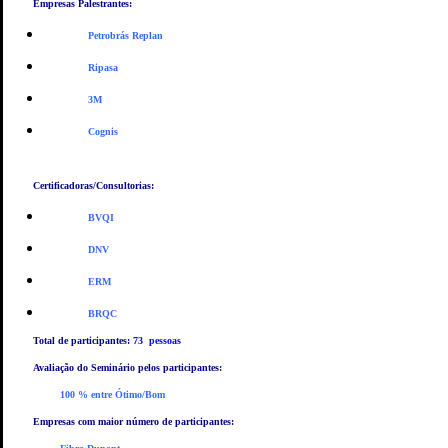
Empresas Palestrantes:
Petrobrás
Replan
Ripasa
3M
Cognis
Certificadoras/Consultorias:
BVQI
DNV
ERM
BRQC
Total de participantes:
73 pessoas
Avaliação do Seminário pelos participantes:
100 % entre Ótimo/Bom
Empresas com maior número de participantes: