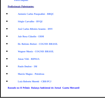
Fibra Dupont
Profissionais Palestrantes:
Antonio Carlos Pasqualini - BRQC
Sérgio Carvalho - BVQI
José Carlos Ribeiro Arantes - DNV
Jair Rosa Cláudio - ERM
Dr. Rubens Becker - COGNIS BRASIL
Wagner Muniz - COGNIS BRASIL
Jonas Vitti - RIPASA
Paulo Deuber - 3M
Marcio Magno - Petrobras
Luiz Roberto Moretti - CBH-PCJ
Baseado no II Prêmio Balanço Ambiental do Jornal Gazeta Mercantil