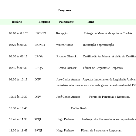
Programa
Horário Empresa Palestrante Tema
08:00 às 0 8:20 ISONET Recepção Entrega de Material de apoio e Crachás
08:20 às 08:30 ISONET Walter Afonso Introdução e apresentação
08:30 às 09:15 LRQA Ricardo Olenscki. Certificação Ambiental: A visão do Certi
09:15 às 09:30 LRQA Ricardo Olenscki. Fórum de Perguntas e Respos
09:30 às 10:15 DNV José Carlos Arantes Aspectos importantes da Legislação Ambienta
indústrias relacionado ao sistema de gerenciamento ambiental ISO 
10:15 às 10:30 DNV José Carlos Arantes Fórum de Perguntas e Respostas
10:30 às 10:45 Coffee Break
10:45 às 11:30 BVQI Hugo Pacheco Avaliação dos Fornecedores sob o ponto de vist
11:30 às 11:45 BVQI Hugo Pacheco Fórum de Perguntas e Respostas.