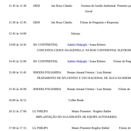
11:45 às 11:30 ERM Jair Rosa Cláudio Sistema de Gestão Ambiental: Primeiro passo p
Social
11:30 às 12:45 ERM Jair Rosa Cláudio Fórum de Perguntas e Respostas
12:45 às 14:00 Almoço
14:00 às 14:45 BS CONTINENTAL
Isabela Malpighi /
Ivana Ribeiro
CONCEITOS-CHAVE DA AGENDA 21 NA BSH CONTINENTAL ELETRO
14:45 às 15:00 BS CONTINENTAL
Isabela Malpighi /
Ivana Ribeiro
Fórum de Per
15:00 às 15:45 RHODIA POLIAMIDA Renato Amaral Ferreira / Luiz Bertani
TRATAMENTO DE EFLUENTES E USO RACIONAL DE ÁGUA NA RHODIA E
15:45 às 16:00 RHODIA POLIAMIDA Renato Amaral Ferreira / Luiz Bertani Fórum de Pe
16:00 às 16:15 Coffee Break
16:15 às 17:00 LG PHILIPS
Mauro Pimentel / Rogério Babler
IMPLANTAÇÃO DO SGA ATRAVÉS DE EQUIPE AUTOGERIDA
17:00 às 17:15 LG PHILIPS
Mauro Pimentel Rogério Babler
Fórum de