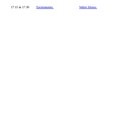
17:15 às 17:30
Encerramento
Walter Afonso