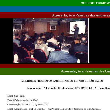
MELHORES PROGRAMAS
Apresentação e Palestras das empresas
Apresentação e Palestras das Ce
MELHORES PROGRAMAS AMBIENTAIS DO ESTADO DE SÃO PAULO
Apresentação e Palestras das Certificadoras : DNV, BVQI, LRQA e Consultor
Local: São Paulo.
Data: 07 de novembro de 2002.
Coordenação: ISONET : (12) 3939-3704
Local: Auditório do Hotel La Guardia - Rua Peixoto Gomide ,154 (Travessa da Rua Augusta).